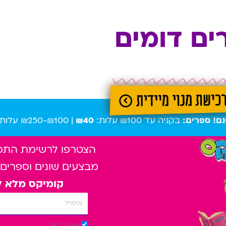
ים דומים
נם! ספרים:
בקניה עד ₪100 עלות:
₪40
| ₪100-₪250 עלות:
הצטרפו לרשימת התפוצ
מבצעים שונים וספרים
קומיקס מלא ל
אימייל
אישור דיוור