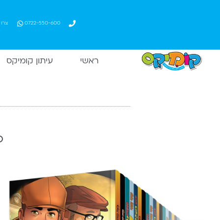
ילוג
תוכן
0722-550-600​
צרו
ראשי
עיתון קומיקס