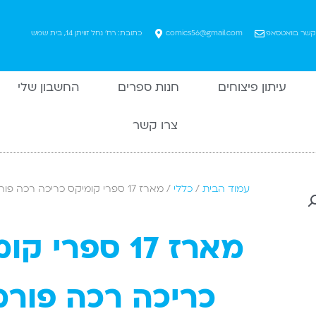
 קשר בוואטסאפ
comics56@gmail.com
כתובת: רח' נחל זוויתן 14, בית שמש
עיתון פיצוחים
חנות ספרים
החשבון שלי
צרו קשר
עמוד הבית
/
כללי
/ מארז 17 ספרי קומיקס כריכה רכה פורמט מוקטן
מארז 17 ספרי 
כריכה רכה פור