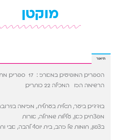
מוקטן
תיאור
הספרים המופיעים במארז : 17 ספרי
הרשימה הזו המכילה 22 כותרים
בודדים ביער, תגלית בעתלית, מזימה בנירנבר
מפצחים כאן, עלילות שמחלה, אורות
בצפון, חומות של זהב, בית יוסף להבה, אבי וחני