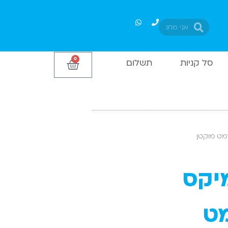
חיפוש
חיפוש
0
עגלת
סל קניות
תשלום
קניות
קומיקס
מט