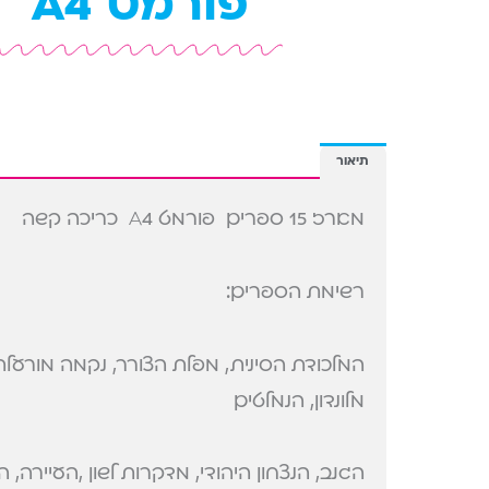
פורמט A4
תיאור
מארז 15 ספרים פורמט A4 כריכה קשה
רשימת הספרים:
המלכודת הסינית, מפלת הצורר, נקמה מורעלת
מלונדון, הנמלטים
הגנב, הנצחון היהודי, מדקרות לשון ,העיירה, ה