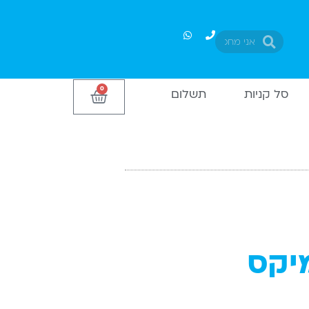
חיפוש
חיפוש
0
עגלת
סל קניות
תשלום
קניות
קומיקס