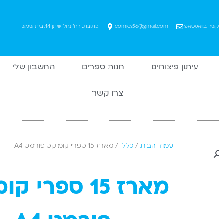
 קשר בוואטסאפ
comics56@gmail.com
כתובת: רח' נחל זוויתן 14, בית שמש
עיתון פיצוחים
חנות ספרים
החשבון שלי
צרו קשר
עמוד הבית
/
כללי
/ מארז 15 ספרי קומיקס פורמט A4
מארז 15 ספרי 