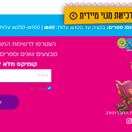
נם! ספרים:
בקניה עד ₪100 עלות:
₪40
| ₪100-₪250 עלות:
הצטרפו לרשימת התפוצ
מבצעים שונים וספרים
קומיקס מלא ל
אימייל
אישור דיוור
ש
 החברתיות:
I
n
s