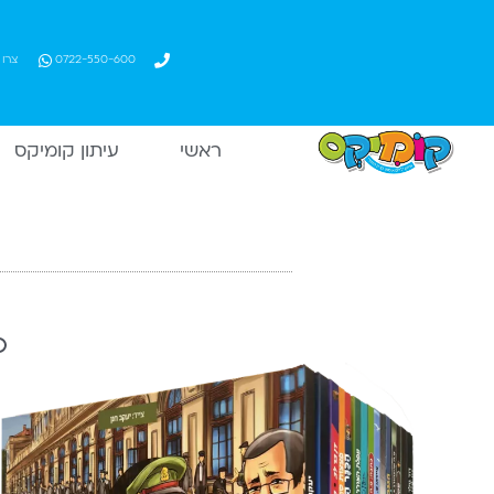
ילוג
תוכן
0722-550-600​
צרו
ראשי
עיתון קומיקס