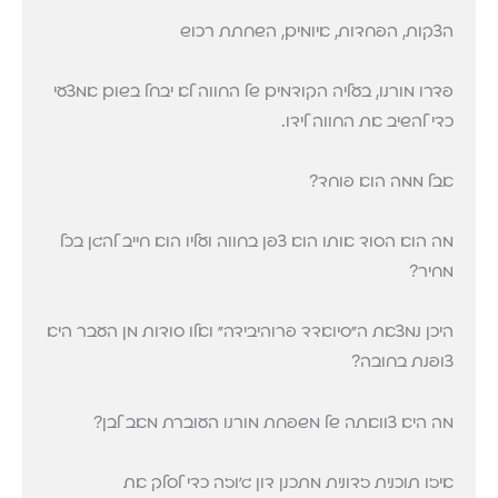
הצקות, הפחדות, איומים, השחתת רכוש
פדרו מורנו, בעליה הקודמים של החווה לא יבחל בשום אמצעי
כדי להשיב את החווה לידו.
אבל ממה הוא פוחד?
מה הוא הסוד אותו הוא צפן בחווה ועליו הוא חייב להגן בכל
מחיר?
היכן נמצאת ה"סיואדד פרוהיבידה" ואלו סודות מן העבר היא
צופנת בחובה?
מה היא צוואתה של משפחת מורנו העוברת מאב לבן?
איזו תוכנית זדונית מתכנן דון ג'וזה כדי לסלק את