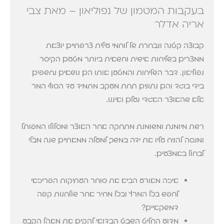
בעקבות המטמון של נפוליאון – מאת צבי
אריה אדלר
קבוצה קטנה ונבחרת של לוחמי עילית צרפתיים יוצאת
ממצרים בשליחות אישית וחשאית ביותר מטעם הקיסר
נפוליאון. דבר השליחות והמטען אותו הם נושאים נחשפים
בידי בוגד והם נתונים תחת מעקב מתמיד עד הסוף המר
אלא שהאוצר האגדי נעלם ואיננו.
רשת מיומנת ומשומנת מתחקה אחר האוצר ומסלולו המפותל
ומנסה להניח עליו את ידה במשך למעלה ממאתיים שנה מבלי
לבחול באמצעים.
איזה מאורע הביא את סוחר העתיקות הפריזאי
לחפש בכל המרץ ובכל מחיר אחר שולחנות קפה
דמשקאיים?
מדוע החליט השבט הבדואי להקים את מאהל הקבע