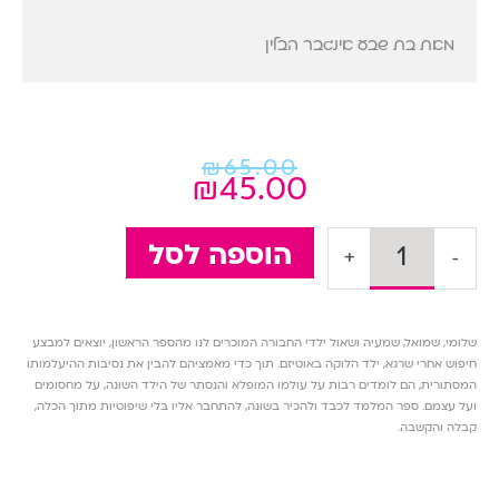
מאת בת שבע אינגבר הבלין
המחיר
המחיר
₪
65.00
₪
45.00
הנוכחי
המקורי
היה:
הוא:
₪45.00.
₪65.00.
כמות
הוספה לסל
+
-
של
ארבעה
בנים
חלק
ב'
שלומי, שמואל, שמעיה ושאול ילדי החבורה המוכרים לנו מהספר הראשון, יוצאים למבצע
חיפוש אחרי שרגא, ילד הלוקה באוטיזם. תוך כדי מאמציהם להבין את נסיבות ההיעלמותו
המסתורית, הם לומדים רבות על עולמו המופלא והנסתר של הילד השונה, על מחסומים
ועל עצמם. ספר המלמד לכבד ולהכיר בשונה, להתחבר אליו בלי שיפוטיות מתוך הכלה,
קבלה והקשבה.