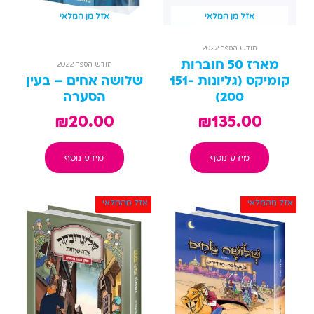
אזל מן המלאי
אזל מן המלאי
חודש הספר 2022
מארז 50 חוברות
חודש הספר 2022
קומיקס (גליונות 151-
שלושה אחים – בעין
200)
הסערה
₪
20.00
₪
135.00
מידע נוסף
מידע נוסף
המחיר
המחי
אזל מהמלאי
אזל מהמלאי
המקורי
הנוכ
היה:
הוא:
.00.
₪39.00.